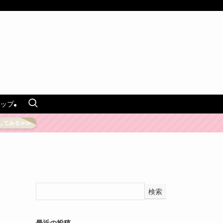
ップ
してみる≫≫
検索