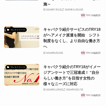
施～
2019年7月1日
2025年11月10日
TRY18編集部
キャバクラ紹介サービスのTRY18
プレスリリース
がヘアメイク派遣を開始 シフト
制度をなくし、より自由な働き方
へ
2019年6月19日
TRY18編集部
キャバクラ紹介のTRY18がイメー
プレスリリース
ジアンケートで三冠達成！ “自分
らしい働き方”を目指す女性の
様々なニーズに対応
2018年11月6日
2024年3月17日
TRY18編集部