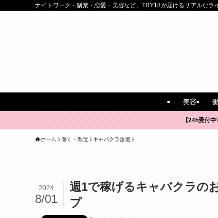
ナイトワーク・副業・恋愛・美容など、TRY18が届けるリアルなラ
美容
【24h受付中
ホーム
働く・派遣
キャバクラ派遣
週1で稼げるキャバクラの
2024
8/01
プ