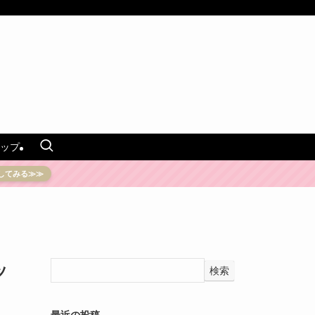
ップ
してみる≫≫
ッ
検索