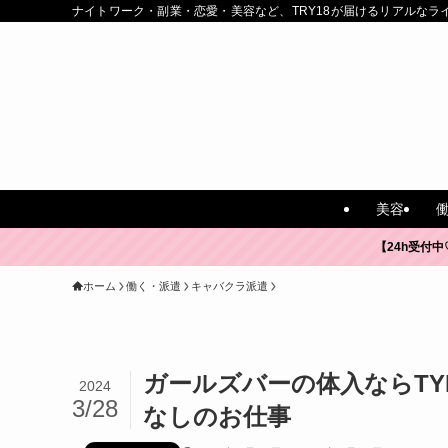
ナイトワーク・副業・恋愛・美容など、TRY18が届けるリアルなラ
美容
【24h受付中
ホーム
働く・派遣
キャバクラ派遣
ガールズバーの体入ならTY
2024
3/28
なしのお仕事