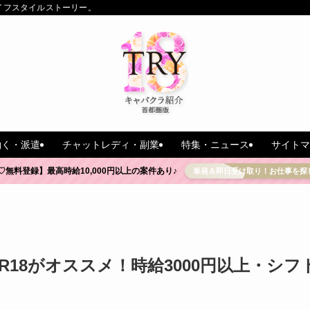
イフスタイルストーリー。
働く・派遣
チャットレディ・副業
特集・ニュース
サイトマ
♡無料登録】最高時給10,000円以上の案件あり♪
単発＆即日受け取り！お仕事を探
R18がオススメ！時給3000円以上・シフ