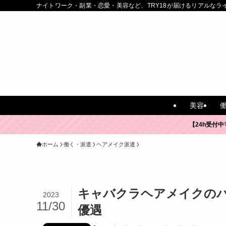
ナイトワーク・副業・恋愛・美容など、TRY18が届けるリアルなラ
美容
【24h受付中
ホーム
働く・派遣
ヘアメイク派遣
キャバクラヘアメイクのバ
2023
11/30
優遇