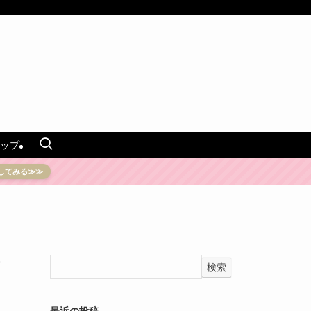
ップ
してみる≫≫
検索